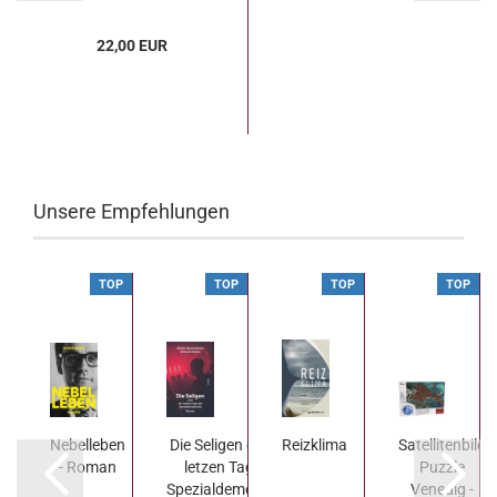
22,00 EUR
Unsere Empfehlungen
P
TOP
TOP
TOP
TOP
Nebelleben
Die Seligen oder Die
Reizklima
Satellitenbild
- Roman
letzen Tage der
Puzzle
Spezialdemokratie...
Venedig -