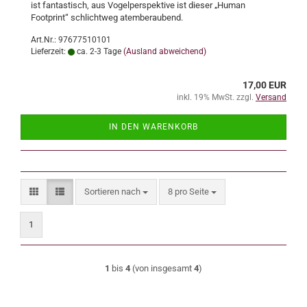
ist fantastisch, aus Vogelperspektive ist dieser „Human
Footprint“ schlichtweg atemberaubend.
Art.Nr.: 97677510101
Lieferzeit:
ca. 2-3 Tage
(Ausland abweichend)
17,00 EUR
inkl. 19% MwSt. zzgl.
Versand
IN DEN WARENKORB
Sortieren nach
pro Seite
Sortieren nach
8 pro Seite
1
1
bis
4
(von insgesamt
4
)