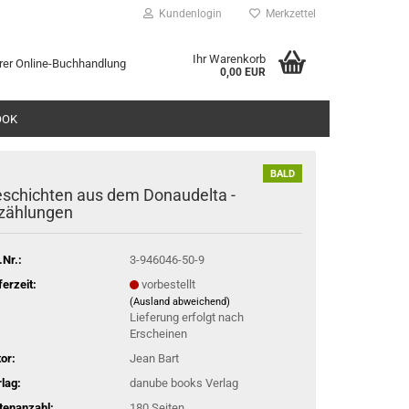
Kundenlogin
Merkzettel
Ihr Warenkorb
rer Online-Buchhandlung
0,00 EUR
l
OOK
wort
BALD
schichten aus dem Donaudelta -
zählungen
.Nr.:
3-946046-50-9
rstellen
ferzeit:
vorbestellt
rt vergessen?
(Ausland abweichend)
Lieferung erfolgt nach
Erscheinen
or:
Jean Bart
lag:
danube books Verlag
tenanzahl:
180 Seiten