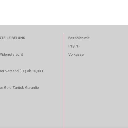
RTEILE BEI UNS
Bezahlen mit
PayPal
Widerrufsrecht
Vorkasse
er Versand ( D ) ab 15,00 €
se Geld-Zurück-Garantie