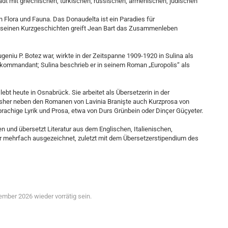
tadt mit griechischen, türkischen, russischen, armenischen, jüdischen
n Flora und Fauna. Das Donaudelta ist ein Paradies für
In seinen Kurzgeschichten greift Jean Bart das Zusammenleben
eniu P. Botez war, wirkte in der Zeitspanne 1909-1920 in Sulina als
kommandant; Sulina beschrieb er in seinem Roman „Europolis“ als
ebt heute in Osnabrück. Sie arbeitet als Übersetzerin in der
her neben den Romanen von Lavinia Branişte auch Kurzprosa von
prachige Lyrik und Prosa, etwa von Durs Grünbein oder Dinçer Güçyeter.
n und übersetzt Literatur aus dem Englischen, Italienischen,
r mehrfach ausgezeichnet, zuletzt mit dem Übersetzerstipendium des
ember 2026 wieder vorrätig sein.