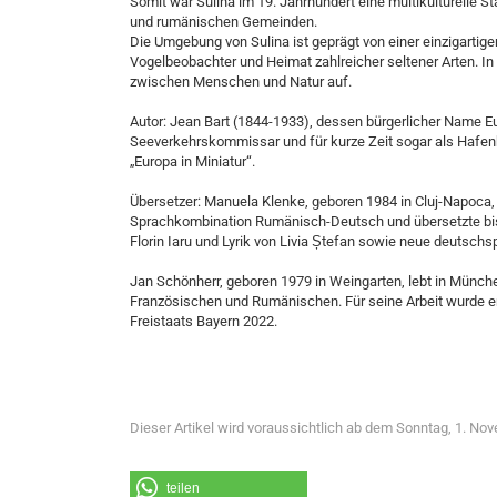
Somit war Sulina im 19. Jahrhundert eine multikulturelle S
und rumänischen Gemeinden.
Die Umgebung von Sulina ist geprägt von einer einzigartige
Vogelbeobachter und Heimat zahlreicher seltener Arten. 
zwischen Menschen und Natur auf.
Autor: Jean Bart (1844-1933), dessen bürgerlicher Name Eug
Seeverkehrskommissar und für kurze Zeit sogar als Hafen
„Europa in Miniatur“.
Übersetzer: Manuela Klenke, geboren 1984 in Cluj-Napoca, l
Sprachkombination Rumänisch-Deutsch und übersetzte bis
Florin Iaru und Lyrik von Livia Ștefan sowie neue deutschs
Jan Schönherr, geboren 1979 in Weingarten, lebt in Münche
Französischen und Rumänischen. Für seine Arbeit wurde e
Freistaats Bayern 2022.
Dieser Artikel wird voraussichtlich ab dem Sonntag, 1. Nov
teilen