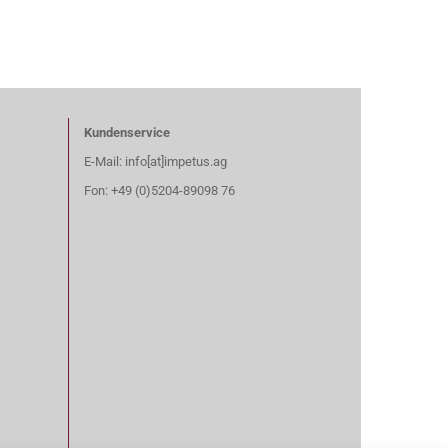
Kundenservice
E-Mail: info[at]impetus.ag
Fon: +49 (0)5204-89098 76​