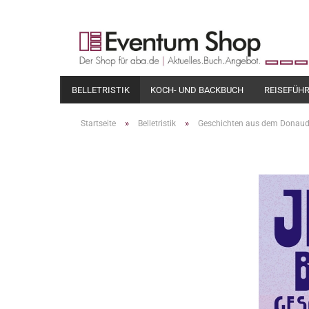
BELLETRISTIK
KOCH- UND BACKBUCH
REISEFÜH
»
»
Startseite
Belletristik
Geschichten aus dem Donaude