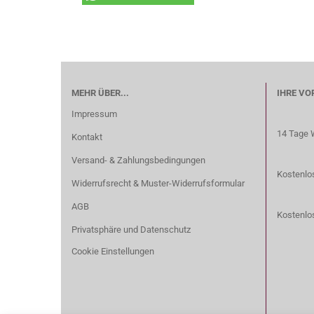
MEHR ÜBER...
IHRE VO
Impressum
14 Tage 
Kontakt
Versand- & Zahlungsbedingungen
Kostenlos
Widerrufsrecht & Muster-Widerrufsformular
AGB
Kostenlo
Privatsphäre und Datenschutz
Cookie Einstellungen