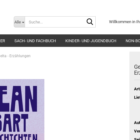
Suche...
Willkommen in Ih
Alle
E-Mai
RER
SACH- UND FACHBUCH
KINDER- UND JUGENDBUCH
NON-B
Pass
lta - Erzählungen
Ge
Er
Art
Konto e
Lie
Passwo
Aut
Ver
Sei