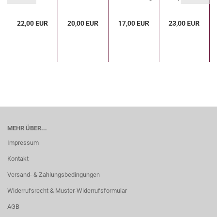
1000 Teile...
22,00 EUR
20,00 EUR
17,00 EUR
23,00 EUR
MEHR ÜBER...
Impressum
Kontakt
Versand- & Zahlungsbedingungen
Widerrufsrecht & Muster-Widerrufsformular
AGB