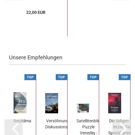
22,00 EUR
Unsere Empfehlungen
P
TOP
TOP
TOP
TOP
Reizklima
Versöhnung? - Ein
Satellitenbild
Die Seligen od
Diskussionsbeitrag
Puzzle
letzen Tage
Venedig -
Spezialdemokra