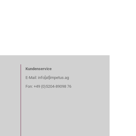
Kundenservice
E-Mail: info[at]impetus.ag
Fon: +49 (0)5204-89098 76​