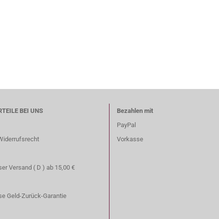
RTEILE BEI UNS
Bezahlen mit
PayPal
Widerrufsrecht
Vorkasse
er Versand ( D ) ab 15,00 €
se Geld-Zurück-Garantie