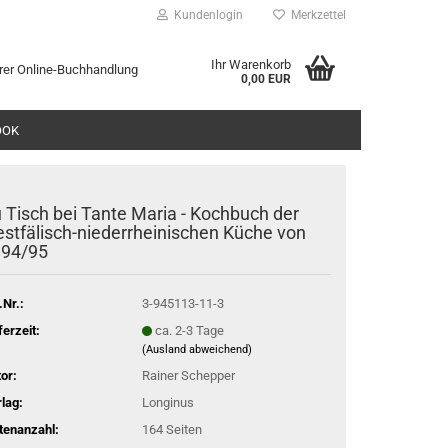
Kundenlogin
Merkzettel
Ihr Warenkorb
rer Online-Buchhandlung
0,00 EUR
l
OOK
wort
 Tisch bei Tante Maria - Kochbuch der
stfälisch-niederrheinischen Küche von
894/95
rstellen
.Nr.:
3-945113-11-3
rt vergessen?
ferzeit:
ca. 2-3 Tage
(Ausland abweichend)
or:
Rainer Schepper
lag:
Longinus
tenanzahl:
164 Seiten