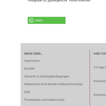
Fundgrube für „gutbürgerliche“ Feinschmecker!
teilen
MEHR ÜBER...
IHRE VO
Impressum
14 Tage 
Kontakt
Versand- & Zahlungsbedingungen
Kostenlos
Widerrufsrecht & Muster-Widerrufsformular
AGB
Kostenlo
Privatsphäre und Datenschutz