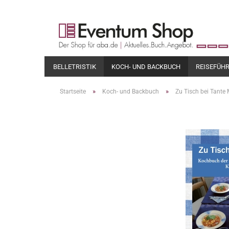
BELLETRISTIK
KOCH- UND BACKBUCH
REISEFÜH
»
»
Startseite
Koch- und Backbuch
Zu Tisch bei Tante