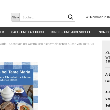
Suche...
Willkommen in Ih
Alle
E-Mai
RER
SACH- UND FACHBUCH
KINDER- UND JUGENDBUCH
NON-B
Pass
 Maria - Kochbuch der westfälisch-niederrheinischen Küche von 1894/95
Zu
we
1
Konto e
Art
Passwo
Lie
Aut
Ver
Sei