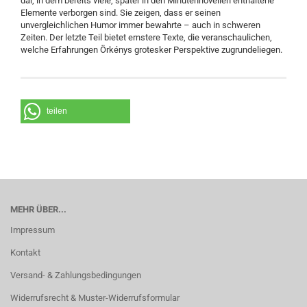
dar, in dem bereits viele, später in den Minutennovellen enthaltene
Elemente verborgen sind. Sie zeigen, dass er seinen
unvergleichlichen Humor immer bewahrte – auch in schweren
Zeiten. Der letzte Teil bietet ernstere Texte, die veranschaulichen,
welche Erfahrungen Örkénys grotesker Perspektive zugrundeliegen.
teilen
MEHR ÜBER...
Impressum
Kontakt
Versand- & Zahlungsbedingungen
Widerrufsrecht & Muster-Widerrufsformular