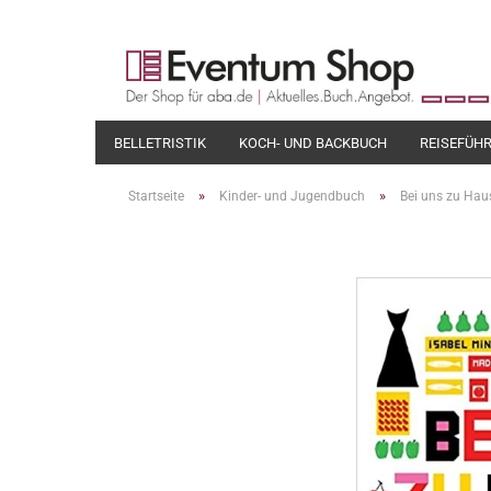
BELLETRISTIK
KOCH- UND BACKBUCH
REISEFÜH
»
»
Startseite
Kinder- und Jugendbuch
Bei uns zu Hause