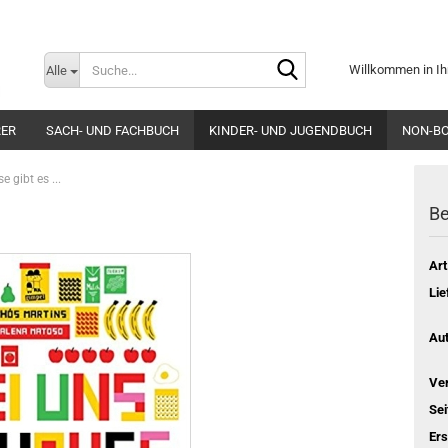
Suche...
Willkommen in Ih
Alle
E-Mai
RER
SACH- UND FACHBUCH
KINDER- UND JUGENDBUCH
NON-B
Pass
 gibt es ...
Be
Art
Konto e
Lie
Passwo
Aut
Ver
Sei
Er