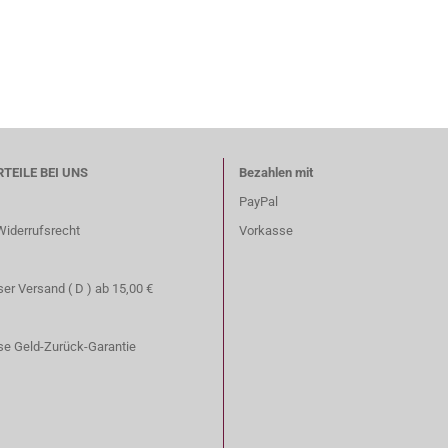
RTEILE BEI UNS
Bezahlen mit
PayPal
Widerrufsrecht
Vorkasse
er Versand ( D ) ab 15,00 €
se Geld-Zurück-Garantie