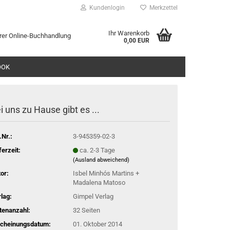
Kundenlogin
Merkzettel
Ihr Warenkorb
rer Online-Buchhandlung
0,00 EUR
l
OOK
wort
i uns zu Hause gibt es ...
.Nr.:
3-945359-02-3
rstellen
ferzeit:
ca. 2-3 Tage
(Ausland abweichend)
rt vergessen?
or:
Isbel Minhós Martins +
Madalena Matoso
lag:
Gimpel Verlag
tenanzahl:
32 Seiten
scheinungsdatum:
01. Oktober 2014