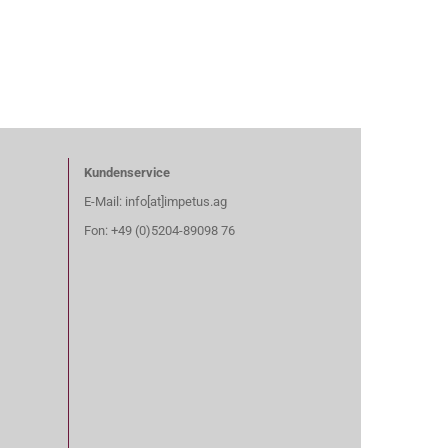
Kundenservice
E-Mail: info[at]impetus.ag
Fon: +49 (0)5204-89098 76​