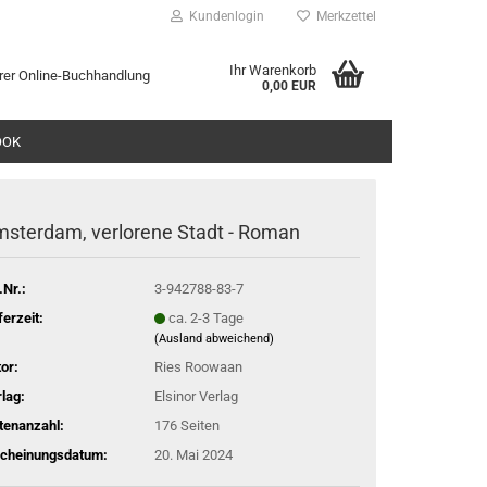
Kundenlogin
Merkzettel
Ihr Warenkorb
rer Online-Buchhandlung
0,00 EUR
l
OOK
wort
sterdam, verlorene Stadt - Roman
.Nr.:
3-942788-83-7
rstellen
ferzeit:
ca. 2-3 Tage
(Ausland abweichend)
rt vergessen?
or:
Ries Roowaan
lag:
Elsinor Verlag
tenanzahl:
176 Seiten
scheinungsdatum:
20. Mai 2024