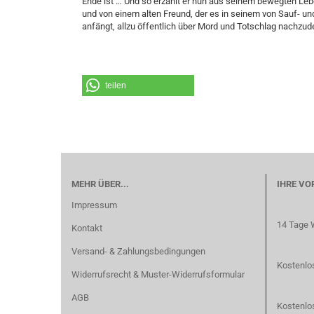
Ende ist … Und so erzählt er nun aus seinem bewegten Le
und von einem alten Freund, der es in seinem von Sauf- un
anfängt, allzu öffentlich über Mord und Totschlag nachzud
teilen
MEHR ÜBER...
IHRE VO
Impressum
14 Tage 
Kontakt
Versand- & Zahlungsbedingungen
Kostenlos
Widerrufsrecht & Muster-Widerrufsformular
AGB
Kostenlo