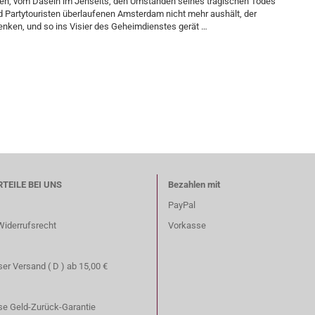
ben, vom Dasein im Jenseits, den Umständen seines tragischen Todes
d Party­touristen überlaufenen Amsterdam nicht mehr aushält, der
enken, und so ins Visier des Geheimdienstes gerät …
RTEILE BEI UNS
Bezahlen mit
PayPal
Widerrufsrecht
Vorkasse
er Versand ( D ) ab 15,00 €
se Geld-Zurück-Garantie