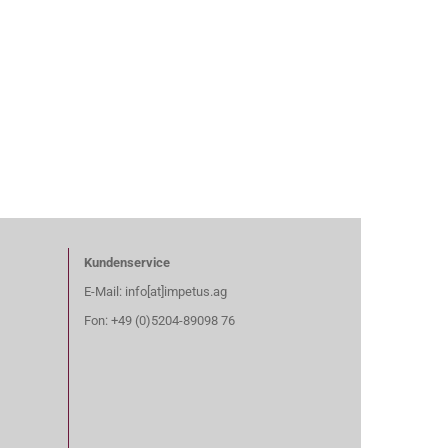
Kundenservice
E-Mail: info[at]impetus.ag
Fon: +49 (0)5204-89098 76​