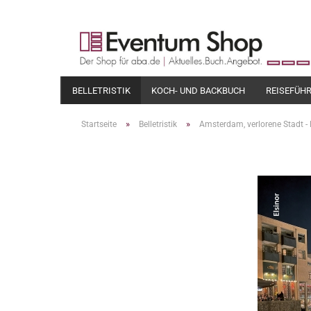
BELLETRISTIK
KOCH- UND BACKBUCH
REISEFÜH
»
»
Startseite
Belletristik
Amsterdam, verlorene Stadt 