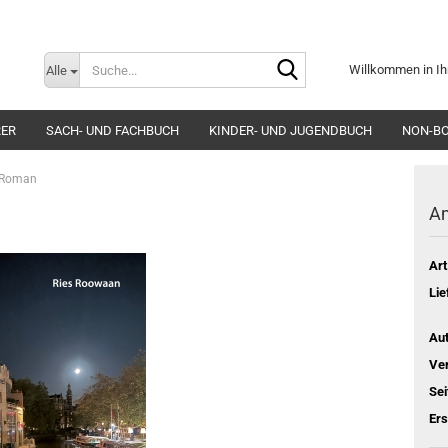
Suche...
Willkommen in Ih
Alle
E-Mai
RER
SACH- UND FACHBUCH
KINDER- UND JUGENDBUCH
NON-B
Pass
- Roman
Am
Art
Konto e
Lie
Passwo
Aut
Ver
Sei
Er