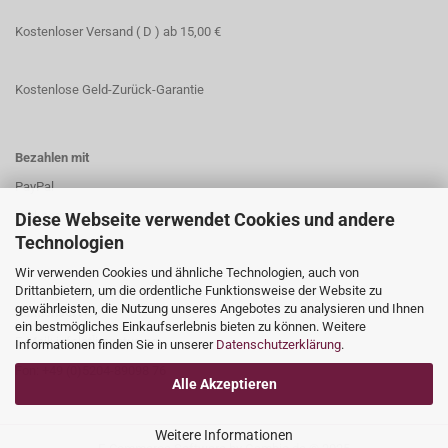
Kostenloser Versand ( D ) ab 15,00 €
Kostenlose Geld-Zurück-Garantie
Bezahlen mit
PayPal
Vorkasse
Diese Webseite verwendet Cookies und andere
Technologien
Wir verwenden Cookies und ähnliche Technologien, auch von
Drittanbietern, um die ordentliche Funktionsweise der Website zu
gewährleisten, die Nutzung unseres Angebotes zu analysieren und Ihnen
Kundenservice
ein bestmögliches Einkaufserlebnis bieten zu können. Weitere
E-Mail: info[at]impetus.ag
Informationen finden Sie in unserer
Datenschutzerklärung
.
Fon: +49 (0)5204-89098 76​
Alle Akzeptieren
Weitere Informationen