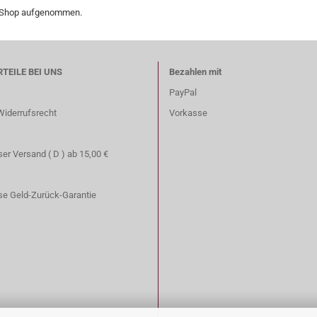
en Shop aufgenommen.
RTEILE BEI UNS
Bezahlen mit
PayPal
Widerrufsrecht
Vorkasse
er Versand ( D ) ab 15,00 €
se Geld-Zurück-Garantie