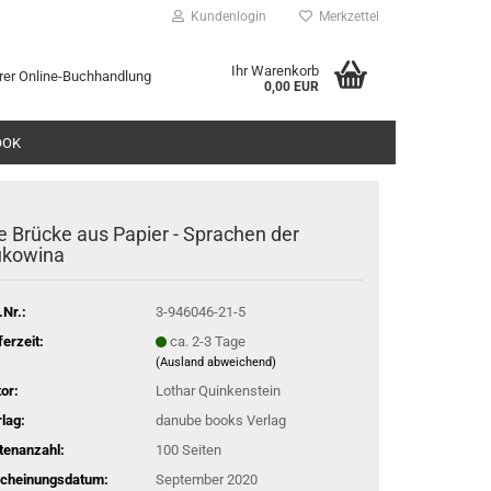
Kundenlogin
Merkzettel
Ihr Warenkorb
rer Online-Buchhandlung
0,00 EUR
l
OOK
wort
e Brücke aus Papier - Sprachen der
ukowina
.Nr.:
3-946046-21-5
rstellen
ferzeit:
ca. 2-3 Tage
rt vergessen?
(Ausland abweichend)
or:
Lothar Quinkenstein
lag:
danube books Verlag
tenanzahl:
100 Seiten
scheinungsdatum:
September 2020