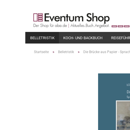
BELLETRISTIK
KOCH- UND BACKBUCH
REISEFÜH
»
»
Startseite
Belletristik
Die Brücke aus Papier - Spra