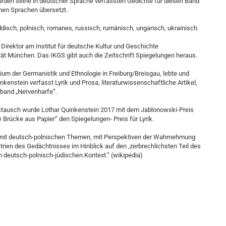
wurden seine in deutscher Sprache verfassten Gedichte für diesen Band
enen Sprachen übersetzt.
iddisch, polnisch, romanes, russisch, rumänisch, ungarisch, ukrainisch.
Direktor am Institut für deutsche Kultur und Geschichte
ät München. Das IKGS gibt auch die Zeitschrift Spiegelungen heraus.
ium der Germanistik und Ethnologie in Freiburg/Breisgau, lebte und
uinkenstein verfasst Lyrik und Prosa, literaturwissenschaftliche Artikel,
band „Nervenharfe“.
stausch wurde Lothar Quinkenstein 2017 mit dem Jabłonowski-Preis
e Brücke aus Papier“ den Spiegelungen- Preis für Lyrik.
em mit deutsch-polnischen Themen, mit Perspektiven der Wahrnehmung
rien des Gedächtnisses im Hinblick auf den ,zerbrechlichsten Teil des
 deutsch-polnisch-jüdischen Kontext.“ (wikipedia)