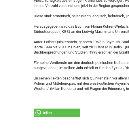
Vielschichtigkeit des einstigen Kronlandes zu würdigen, 
in eine Vielzahl von einst und jetzt in der Region gesproch
Diese sind: armenisch, belarusisch, englisch, hebräisch, j
Herausgegeben wird das Buch von Florian Kührer-Wielach, 
Südosteuropas (IKGS) an der Ludwig Maximilians Universit
Autor: Lothar Quinkenstein, geboren 1967 in Bayreuth, Stud
lehrte 1994 bis 2011 in Polen, seit 2011 lebt er in Berlin. Q
Buchbesprechungen und Studien. 1998 erschien der Erzähl
Für seine Verdienste um den deutsch-polnischen Kulturau
ausgezeichnet; im selben Jahr erhielt er für den Zyklus „Di
„In seinen Texten beschäftigt sich Quinkenstein vor all
Polens und Mitteleuropas, mit den west-östlichen Asymmet
Westens‘ (Milan Kundera) und mit Fragen der Erinnerung im
teilen