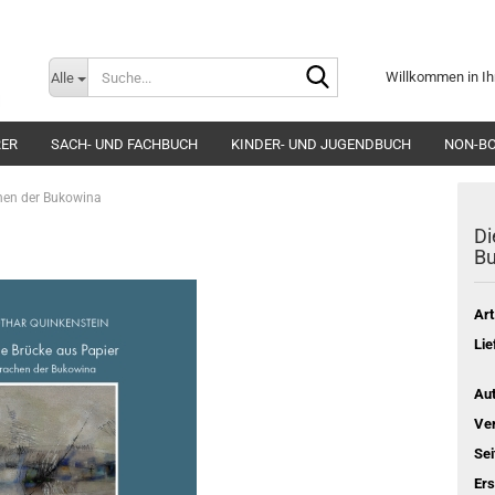
Suche...
Willkommen in Ih
Alle
E-Mai
RER
SACH- UND FACHBUCH
KINDER- UND JUGENDBUCH
NON-B
Pass
chen der Bukowina
Di
B
Art
Konto e
Lie
Passwo
Aut
Ver
Sei
Er