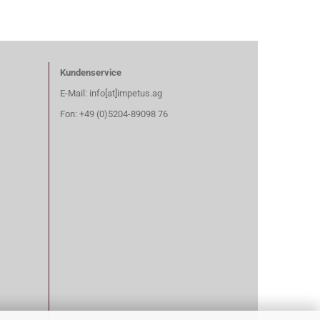
Kundenservice
E-Mail: info[at]impetus.ag
Fon: +49 (0)5204-89098 76​