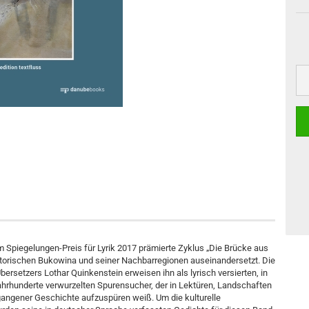
dem Spiegelungen-Preis für Lyrik 2017 prämierte Zyklus „Die Brücke aus
historischen Bukowina und seiner Nachbarregionen auseinandersetzt. Die
bersetzers Lothar Quinkenstein erweisen ihn als lyrisch versierten, in
i Jahrhunderte verwurzelten Spurensucher, der in Lektüren, Landschaften
angener Geschichte aufzuspüren weiß. Um die kulturelle