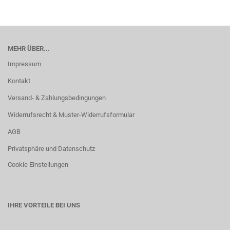
MEHR ÜBER...
Impressum
Kontakt
Versand- & Zahlungsbedingungen
Widerrufsrecht & Muster-Widerrufsformular
AGB
Privatsphäre und Datenschutz
Cookie Einstellungen
IHRE VORTEILE BEI UNS