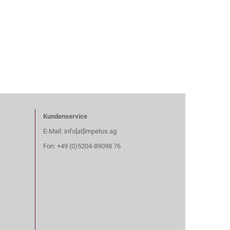
Kundenservice
E-Mail: info[at]impetus.ag
Fon: +49 (0)5204-89098 76​