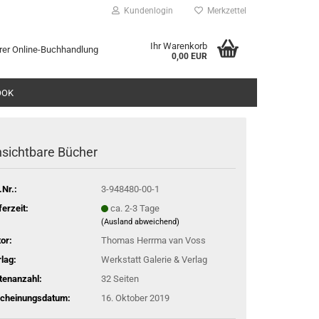
Kundenlogin
Merkzettel
Ihr Warenkorb
rer Online-Buchhandlung
0,00 EUR
l
OOK
wort
sichtbare Bücher
.Nr.:
3-948480-00-1
rstellen
ferzeit:
ca. 2-3 Tage
(Ausland abweichend)
rt vergessen?
or:
Thomas Herrma van Voss
lag:
Werkstatt Galerie & Verlag
tenanzahl:
32 Seiten
scheinungsdatum:
16. Oktober 2019