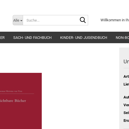
Suche...
Willkommen in Ih
Alle
E-Mai
RER
SACH- UND FACHBUCH
KINDER- UND JUGENDBUCH
NON-B
Pass
Un
Art
Konto e
Lie
Passwo
Aut
Ver
Sei
Er