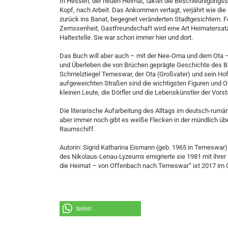
In Hessen, der neuen Heimat, taktet die Beschleunigungs
Kopf, nach Arbeit. Das Ankommen vertagt, verjährt wie di
zurück ins Banat, begegnet veränderten Stadtgesichtern. F
Zerrissenheit, Gastfreundschaft wird eine Art Heimatersatz
Haltestelle. Sie war schon immer hier und dort.
Das Buch will aber auch – mit der Nee-Oma und dem Ota – 
und Überleben die von Brüchen geprägte Geschichte des Ba
Schmelztiegel Temeswar, der Ota (Großvater) und sein Ho
aufgeweichten Straßen sind die wichtigsten Figuren und Or
kleinen Leute, die Dörfler und die Lebenskünstler der Vorst
Die literarische Aufarbeitung des Alltags im deutsch-r
aber immer noch gibt es weiße Flecken in der mündlich übe
Raumschiff.
Autorin: Sigrid Katharina Eismann (geb. 1965 in Temeswar) 
des Nikolaus-Lenau-Lyzeums emigrierte sie 1981 mit ihrer 
die Heimat – von Offenbach nach Temeswar“ ist 2017 im G
teilen