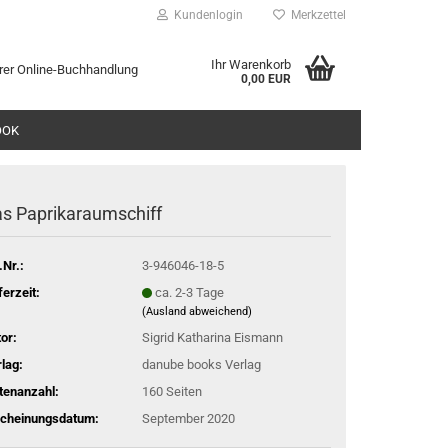
Kundenlogin
Merkzettel
Ihr Warenkorb
rer Online-Buchhandlung
0,00 EUR
l
OOK
wort
s Paprikaraumschiff
.Nr.:
3-946046-18-5
rstellen
ferzeit:
ca. 2-3 Tage
(Ausland abweichend)
rt vergessen?
or:
Sigrid Katharina Eismann
lag:
danube books Verlag
tenanzahl:
160 Seiten
scheinungsdatum:
September 2020