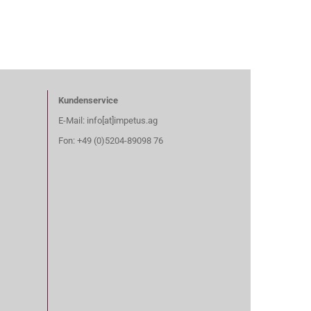
Kundenservice
E-Mail: info[at]impetus.ag
Fon: +49 (0)5204-89098 76​