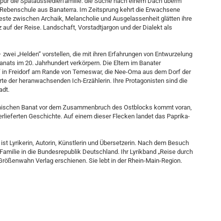
spur die Spätaussiedlerfamilie: die Suche nach einem Dach überm
e Rebenschule aus Banaterra. Im Zeitsprung kehrt die Erwachsene
este zwischen Archaik, Melancholie und Ausgelassenheit glätten ihre
 auf der Reise. Landschaft, Vorstadtjargon und der Dialekt als
zwei „Helden“ vorstellen, die mit ihren Erfahrungen von Entwurzelung
nats im 20. Jahrhundert verkörpern. Die Eltern im Banater
f in Freidorf am Rande von Temeswar, die Nee-Oma aus dem Dorf der
te der heranwachsenden Ich-Erzählerin. Ihre Protagonisten sind die
adt.
umänischen Banat vor dem Zusammenbruch des Ostblocks kommt voran,
rlieferten Geschichte. Auf einem dieser Flecken landet das Paprika-
ist Lyrikerin, Autorin, Künstlerin und Übersetzerin. Nach dem Besuch
Familie in die Bundesrepublik Deutschland. Ihr Lyrikband „Reise durch
rößenwahn Verlag erschienen. Sie lebt in der Rhein-Main-Region.