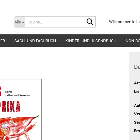
Suche...
Willkommen in Ih
Alle
E-Mai
RER
SACH- UND FACHBUCH
KINDER- UND JUGENDBUCH
NON-B
Pass
Da
Art
Konto e
Lie
Passwo
Aut
Ver
Sei
Er