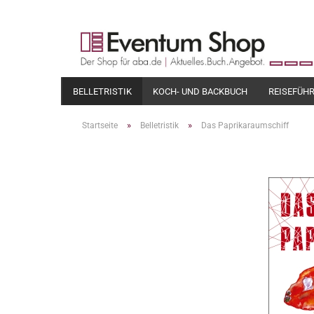
BELLETRISTIK
KOCH- UND BACKBUCH
REISEFÜH
»
»
Startseite
Belletristik
Das Paprikaraumschiff