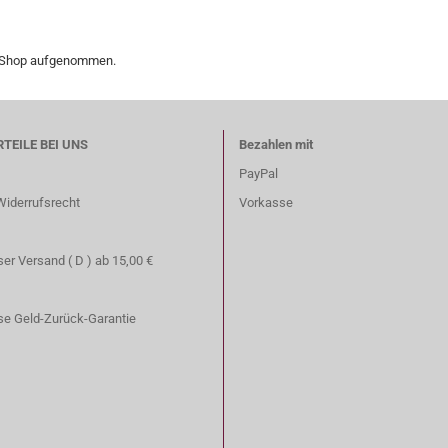
en Shop aufgenommen.
RTEILE BEI UNS
Bezahlen mit
PayPal
Widerrufsrecht
Vorkasse
er Versand ( D ) ab 15,00 €
se Geld-Zurück-Garantie