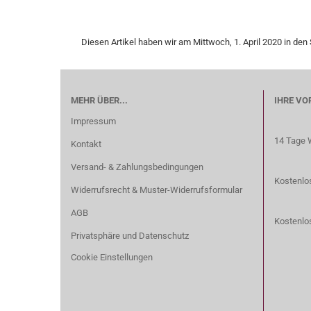
Diesen Artikel haben wir am Mittwoch, 1. April 2020 in d
MEHR ÜBER...
IHRE VO
Impressum
14 Tage 
Kontakt
Versand- & Zahlungsbedingungen
Kostenlos
Widerrufsrecht & Muster-Widerrufsformular
AGB
Kostenlo
Privatsphäre und Datenschutz
Cookie Einstellungen