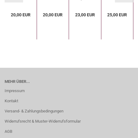
Sommers -
Moderne
20,00 EUR
20,00 EUR
23,00 EUR
25,00 EUR
Märchen...
MEHR ÜBER...
Impressum
Kontakt
Versand- & Zahlungsbedingungen
Widerrufsrecht & Muster-Widerrufsformular
AGB