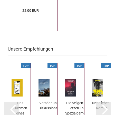
22,00 EUR
Unsere Empfehlungen
P
TOP
TOP
TOP
TOP
Das
Versöhnung? - Ein
Die Seligen oder Die
Nebelleben
Summen
Diskussionsbeitrag
letzen Tage der
- Roman
eines
Spezialdemokratie...