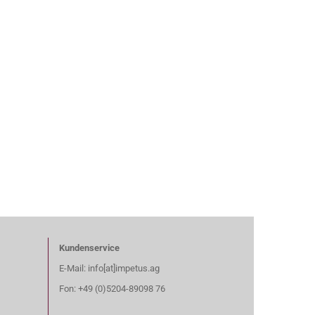
Kundenservice
E-Mail: info[at]impetus.ag
Fon: +49 (0)5204-89098 76​