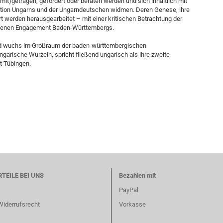
t)getragen, gefördert oder beraten werden und sich inhaltlich mit
tion Ungarns und der Ungarndeutschen widmen. Deren Genese, ihre
rt werden herausgearbeitet – mit einer kritischen Betrachtung der
denen Engagement Baden-Württembergs.
und wuchs im Großraum der baden-württembergischen
arische Wurzeln, spricht fließend ungarisch als ihre zweite
t Tübingen.
RTEILE BEI UNS
Bezahlen mit
PayPal
Widerrufsrecht
Vorkasse