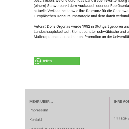
beschreiben, welche durch das Land Baden-Württemberg (mi
(einem) Schwerpunkt dem Austausch oder der Repräsenta
aktuelle Verfasstheit sowie ihre Relevanz für die Gegenwa
Europäischen Donauraumstrategie und dem damit verbun
Autorin: Doris Orgonas wurde 1982 in Stuttgart geboren 
Landeshauptstadt auf. Sie hat banater-schwäbische und ung
Muttersprache neben deutsch. Promotion an der Universitä
teilen
MEHR ÜBER...
IHRE VO
Impressum
14 Tage 
Kontakt