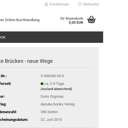
Kundenlogin
Merkzettel
Ihr Warenkorb
rer Online-Buchhandlung
0,00 EUR
l
OOK
wort
te Brücken - neue Wege
.Nr.:
3-946046-04-5
rstellen
ferzeit:
ca. 2-3 Tage
(Ausland abweichend)
rt vergessen?
or:
Doris Orgonas
lag:
danube books Verlag
tenanzahl:
396 Seiten
scheinungsdatum:
22. Juni 2016