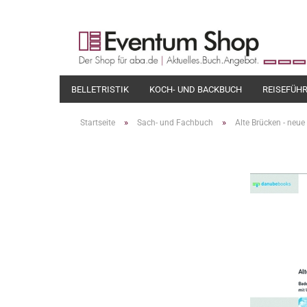
BELLETRISTIK
KOCH- UND BACKBUCH
REISEFÜH
»
»
Startseite
Sach- und Fachbuch
Alte Brücken - neu