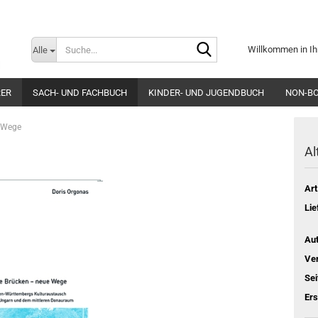
Suche...
Willkommen in Ih
Alle
E-Mai
RER
SACH- UND FACHBUCH
KINDER- UND JUGENDBUCH
NON-B
Pass
e Wege
Al
Art
Konto e
Lie
Passwo
Aut
Ver
Sei
Er