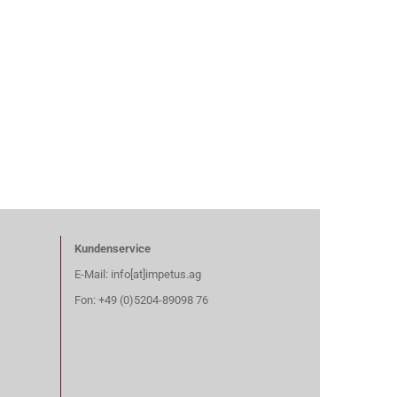
Kundenservice
E-Mail: info[at]impetus.ag
Fon: +49 (0)5204-89098 76​