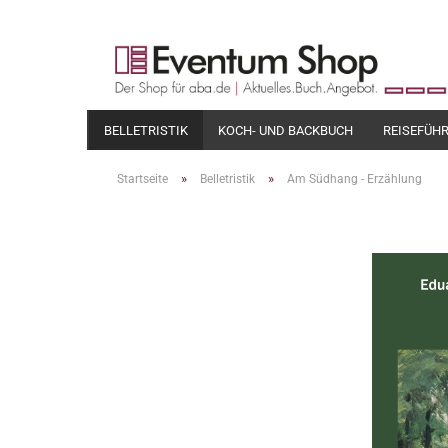
BELLETRISTIK
KOCH- UND BACKBUCH
REISEFÜH
»
»
Startseite
Belletristik
Am Südhang - Erzählung