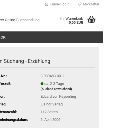
Kundenlogin
Merkzettel
Ihr Warenkorb
rer Online-Buchhandlung
0,00 EUR
l
OOK
wort
 Südhang - Erzählung
.Nr.:
3-939483-00-1
rstellen
ferzeit:
ca. 2-3 Tage
(Ausland abweichend)
rt vergessen?
or:
Eduard von Keyserling
lag:
Elsinor Verlag
tenanzahl:
112 Seiten
scheinungsdatum:
1. April 2006