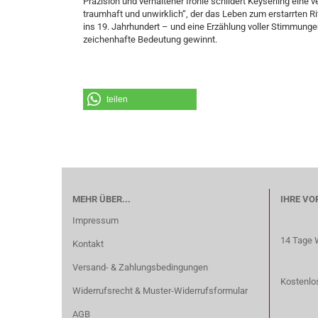
Präzision und verhaltener Ironie schildert Keyserling eine
traumhaft und unwirklich“, der das Leben zum erstarrten Ri
ins 19. Jahrhundert – und eine Erzählung voller Stimmungen
zeichenhafte Bedeutung gewinnt.
teilen
MEHR ÜBER...
IHRE VO
Impressum
14 Tage 
Kontakt
Versand- & Zahlungsbedingungen
Kostenlos
Widerrufsrecht & Muster-Widerrufsformular
AGB