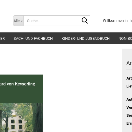
Suche...
Willkommen in Ih
Alle
E-Mai
RER
SACH- UND FACHBUCH
KINDER- UND JUGENDBUCH
NON-B
Pass
Am
Art
Konto e
Lie
Passwo
Aut
Ver
Sei
Er