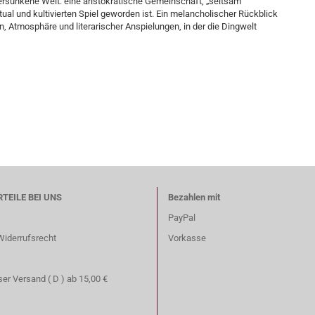
 versunkene Welt: eine aristokratische Gemeinschaft, „seltsam
tual und kultivierten Spiel geworden ist. Ein melancholischer Rückblick
, Atmosphäre und literarischer Anspielungen, in der die Dingwelt
RTEILE BEI UNS
Bezahlen mit
PayPal
Widerrufsrecht
Vorkasse
er Versand ( D ) ab 15,00 €